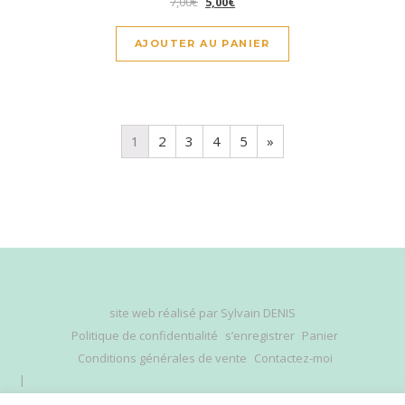
7,00
€
5,00
€
AJOUTER AU PANIER
1
2
3
4
5
»
site web réalisé par
Sylvain DENIS
Politique de confidentialité
s’enregistrer
Panier
Conditions générales de vente
Contactez-moi