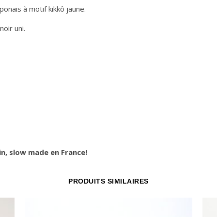
ponais à motif kikkô jaune.
oir uni.
in, slow made en France!
PRODUITS SIMILAIRES