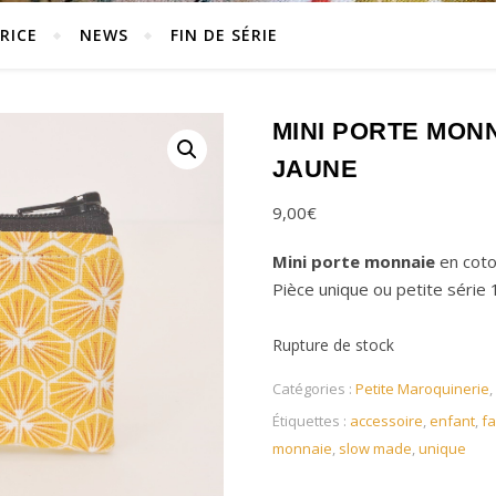
RICE
NEWS
FIN DE SÉRIE
MINI PORTE MON
JAUNE
9,00
€
Mini porte monnaie
en coton
Pièce unique ou petite série
Rupture de stock
Catégories :
Petite Maroquinerie
,
Étiquettes :
accessoire
,
enfant
,
fa
monnaie
,
slow made
,
unique