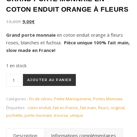
COTON ENDUIT ORANGE À FLEURS
13,00
€
9,00
€
Grand porte monnaie
en coton enduit orange à fleurs
roses, blanches et fuchsia.
Pièce unique 100% fait main,
slow made en France!
1 en stock
quantité de Grand porte monnaie en coton enduit orange à fle
AJOUTER AU PANIER
Catégories :
fin de séries
,
Petite Maroquinerie
,
Portes Monnaie
Étiquettes :
coton enduit
,
fait en France
,
fait main
,
fleurs
,
original
,
pochette
,
porte monnaie
,
trousse
,
unique
Description
Informations complémentaires