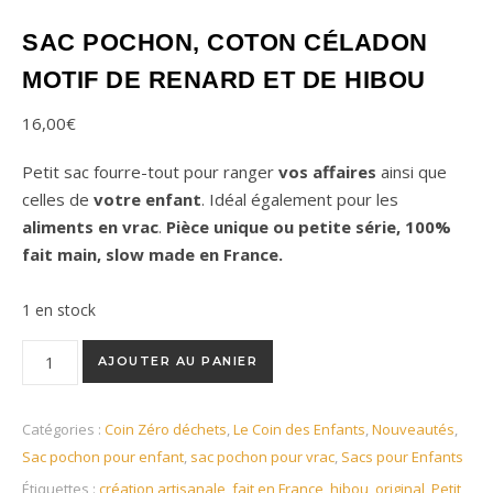
SAC POCHON, COTON CÉLADON
MOTIF DE RENARD ET DE HIBOU
16,00
€
Petit sac fourre-tout pour ranger
vos affaires
ainsi que
celles de
votre enfant
. Idéal également pour les
aliments en vrac
.
Pièce unique ou petite série, 100%
fait main, slow made en France.
1 en stock
quantité de Sac pochon, coton céladon motif de renard et de 
AJOUTER AU PANIER
Catégories :
Coin Zéro déchets
,
Le Coin des Enfants
,
Nouveautés
,
Sac pochon pour enfant
,
sac pochon pour vrac
,
Sacs pour Enfants
Étiquettes :
création artisanale
,
fait en France
,
hibou
,
original
,
Petit