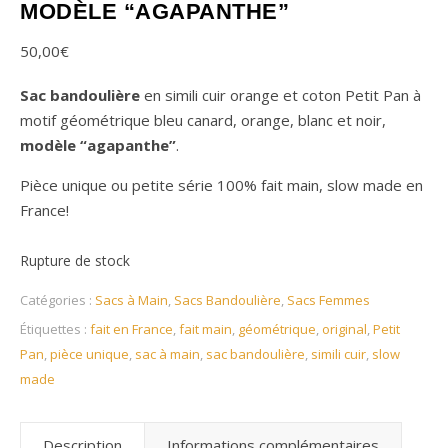
MODÈLE “AGAPANTHE”
50,00
€
Sac bandoulière
en simili cuir orange et coton Petit Pan à
motif géométrique bleu canard, orange, blanc et noir,
modèle “agapanthe”
.
Pièce unique ou petite série 100% fait main, slow made en
France!
Rupture de stock
Catégories :
Sacs à Main
,
Sacs Bandoulière
,
Sacs Femmes
Étiquettes :
fait en France
,
fait main
,
géométrique
,
original
,
Petit
Pan
,
pièce unique
,
sac à main
,
sac bandoulière
,
simili cuir
,
slow
made
Description
Informations complémentaires