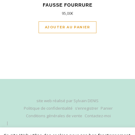
FAUSSE FOURRURE
95,00
€
AJOUTER AU PANIER
site web réalisé par
Sylvain DENIS
Politique de confidentialité
s’enregistrer
Panier
Conditions générales de vente
Contactez-moi