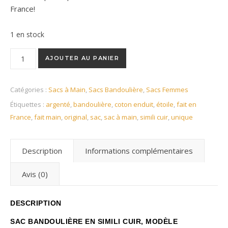
France!
1 en stock
quantité de Sac bandoulière en simili cuir argenté et coton en
AJOUTER AU PANIER
Catégories :
Sacs à Main
,
Sacs Bandoulière
,
Sacs Femmes
Étiquettes :
argenté
,
bandoulière
,
coton enduit
,
étoile
,
fait en
France
,
fait main
,
original
,
sac
,
sac à main
,
simili cuir
,
unique
Description
Informations complémentaires
Avis (0)
DESCRIPTION
SAC BANDOULIÈRE EN SIMILI CUIR, MODÈLE