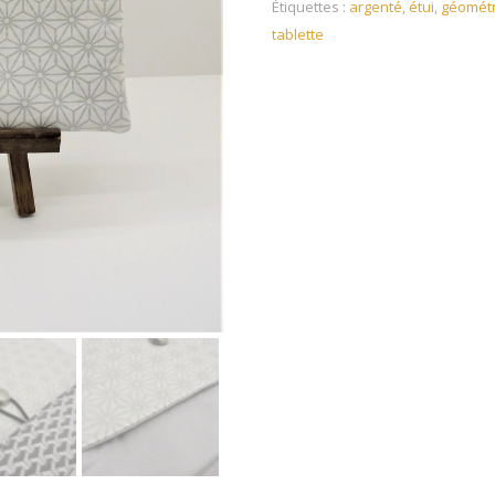
Étiquettes :
argenté
,
étui
,
géomét
tablette