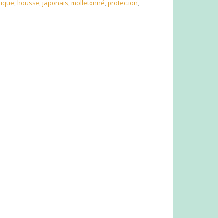
rique
,
housse
,
japonais
,
molletonné
,
protection
,