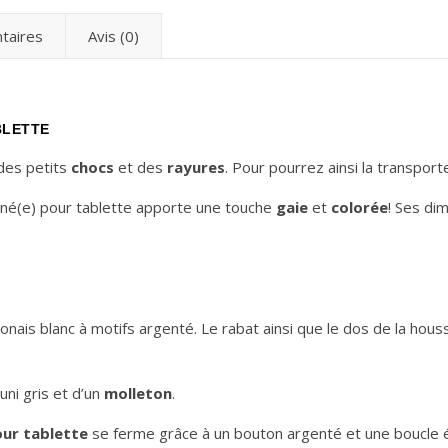
taires
Avis (0)
BLETTE
des petits
chocs
et des
rayures
. Pour pourrez ainsi la transpor
onné(e) pour tablette apporte une touche
gaie
et
colorée
! Ses di
aponais blanc à motifs argenté. Le rabat ainsi que le dos de la ho
uni gris et d’un
molleton
.
our tablette
se ferme grâce à un bouton argenté et une boucle é