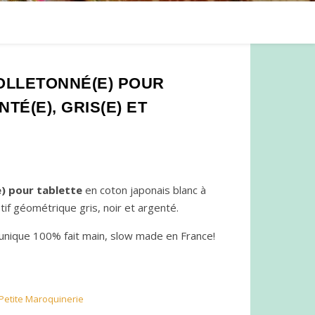
MOLLETONNÉ(E) POUR
TÉ(E), GRIS(E) ET
e) pour tablette
en coton japonais blanc à
if géométrique gris, noir et argenté.
 unique 100% fait main, slow made en France!
Petite Maroquinerie