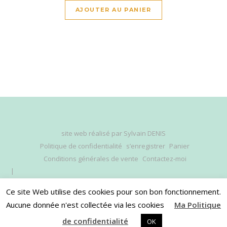
AJOUTER AU PANIER
site web réalisé par
Sylvain DENIS
Politique de confidentialité
s’enregistrer
Panier
Conditions générales de vente
Contactez-moi
Ce site Web utilise des cookies pour son bon fonctionnement.
Aucune donnée n'est collectée via les cookies
Ma Politique
HAUT DE PAGE
de confidentialité
OK