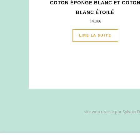
COTON ÉPONGE BLANC ET COTO
BLANC ÉTOILÉ
14,00
€
LIRE LA SUITE
site web réalisé par
Sylvain 