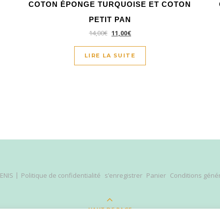
N
COTON ÉPONGE TURQUOISE ET COTON
PETIT PAN
14,00
€
11,00
€
LIRE LA SUITE
DENIS
Politique de confidentialité
s’enregistrer
Panier
Conditions géné
HAUT DE PAGE