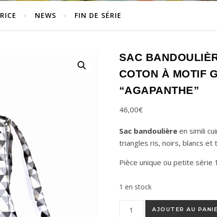
RICE
NEWS
FIN DE SÉRIE
SAC BANDOULIÈRE
COTON À MOTIF 
“AGAPANTHE”
46,00
€
Sac bandoulière
en simili cu
triangles ris, noirs, blancs et
Pièce unique ou petite série
1 en stock
quantité de Sac bandoulière e
AJOUTER AU PANI