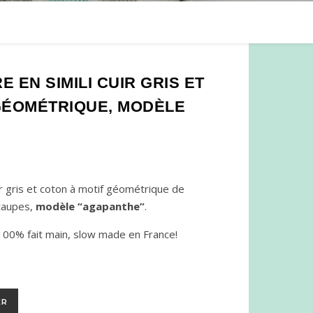
 EN SIMILI CUIR GRIS ET
GÉOMÉTRIQUE, MODÈLE
ir gris et coton à motif géométrique de
 taupes,
modèle “agapanthe”
.
 100% fait main, slow made en France!
n simili cuir gris et coton à motif géométrique, modèle "agapanth
ER