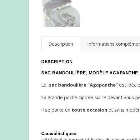
Description
Informations complémen
DESCRIPTION
SAC BANDOULIÈRE, MODÈLE AGAPANTHE
Le
sac bandoulière “Agapanthe”
est idéale
Sa grande poche zippée sur le devant vous p
Il se porte en
toute occasion
et sans modér
Caractéristiques:
J’ai réalisé le devant et le dos du sac en simili c