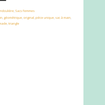
ndoulière
,
Sacs Femmes
in
,
géométrique
,
original
,
pièce unique
,
sac à main
,
 made
,
triangle