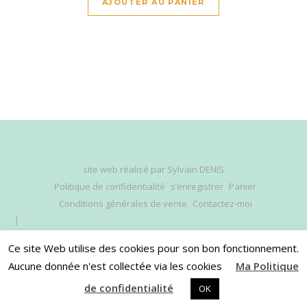
AJOUTER AU PANIER
site web réalisé par
Sylvain DENIS
Politique de confidentialité
s’enregistrer
Panier
Conditions générales de vente
Contactez-moi
Ce site Web utilise des cookies pour son bon fonctionnement.
Aucune donnée n'est collectée via les cookies
Ma Politique
HAUT DE PAGE
de confidentialité
OK