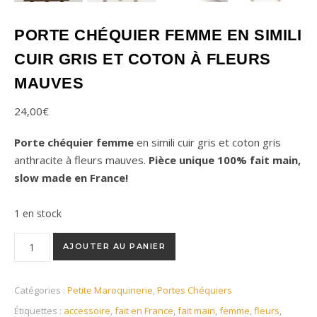
PORTE CHÉQUIER FEMME EN SIMILI
CUIR GRIS ET COTON À FLEURS
MAUVES
24,00
€
Porte chéquier femme
en simili cuir gris et coton gris
anthracite à fleurs mauves.
Pièce unique 100% fait main,
slow made en France!
1 en stock
quantité de Porte chéquier femme en simili cuir gris et coton 
AJOUTER AU PANIER
Catégories :
Petite Maroquinerie
,
Portes Chéquiers
Étiquettes :
accessoire
,
fait en France
,
fait main
,
femme
,
fleurs
,