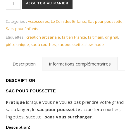
quantité de Sac pour poussette en coton gris à fleurs et coto
AJOUTER AU PANIER
Catégories :
Accessoires
,
Le Coin des Enfants
,
Sac pour poussette
,
Sacs pour Enfants
Étiquettes :
création artisanale
,
fait en France
,
fait main
,
original
,
pièce unique
,
sac à couches
,
sac poussette
,
slow made
Description
Informations complémentaires
DESCRIPTION
SAC POUR POUSSETTE
Pratique
lorsque vous ne voulez pas prendre votre grand
sac à langer, le
sac pour poussette
accueillera couches,
lingettes, sucette…
sans vous surcharger
.
Description: