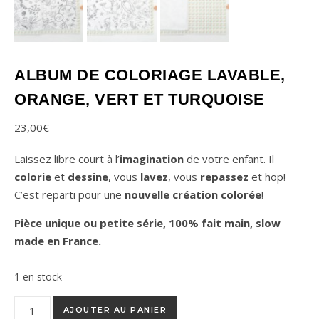
ALBUM DE COLORIAGE LAVABLE,
ORANGE, VERT ET TURQUOISE
23,00
€
Laissez libre court à l’
imagination
de votre enfant. Il
colorie
et
dessine
, vous
lavez
, vous
repassez
et hop!
C’est reparti pour une
nouvelle création colorée
!
Pièce unique ou petite série, 100% fait main, slow
made en France.
1 en stock
quantité de Album de coloriage lavable, orange, vert et turquo
AJOUTER AU PANIER