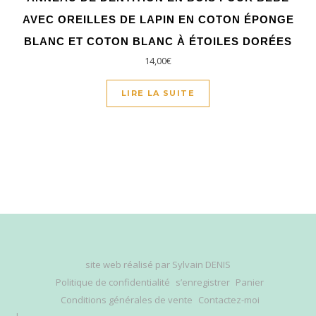
AVEC OREILLES DE LAPIN EN COTON ÉPONGE
BLANC ET COTON BLANC À ÉTOILES DORÉES
14,00
€
LIRE LA SUITE
site web réalisé par
Sylvain DENIS
Politique de confidentialité
s’enregistrer
Panier
Conditions générales de vente
Contactez-moi