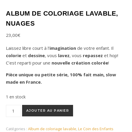
ALBUM DE COLORIAGE LAVABLE,
NUAGES
23,00
€
Laissez libre court à l’
imagination
de votre enfant. Il
colorie
et
dessine
, vous
lavez
, vous
repassez
et hop!
C’est reparti pour une
nouvelle création colorée
!
Pièce unique ou petite série, 100% fait main, slow
made en France.
1 en stock
quantité de Album de coloriage lavable, nuages
AJOUTER AU PANIER
Catégories :
Album de coloriage lavable
,
Le Coin des Enfants