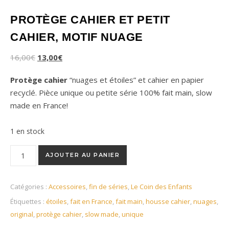
PROTÈGE CAHIER ET PETIT
CAHIER, MOTIF NUAGE
16,00
€
13,00
€
Protège cahier
“nuages et étoiles” et cahier en papier
recyclé. Pièce unique ou petite série 100% fait main, slow
made en France!
1 en stock
quantité de Protège cahier et petit cahier, motif nuage
AJOUTER AU PANIER
Catégories :
Accessoires
,
fin de séries
,
Le Coin des Enfants
Étiquettes :
étoiles
,
fait en France
,
fait main
,
housse cahier
,
nuages
,
original
,
protège cahier
,
slow made
,
unique